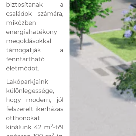
biztosítanak a
családok számára,
miközben
energiahatékony
megoldásokkal
támogatják a
fenntartható
életmódot.
Lakóparkjaink
különlegessége,
hogy modern, jól
felszerelt ikerházas
otthonokat
2
kínálunk 42 m
-től
2