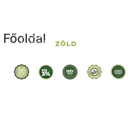
STAY
FAMILY PARK
KELET-MAGYARORSZÁG
Főoldal
SZÁMOS TELEPÜLÉSÉN
A JÖVŐD
ZÖLD
OTTHONÁT
ÉPÍTJÜK!