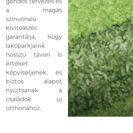
gondos tervezés és
a magas
színvonalú
kivitelezés
garantálja, hogy
lakóparkjaink
hosszú távon is
értéket
képviseljenek, és
biztos alapot
nyújtsanak a
családok új
otthonához.