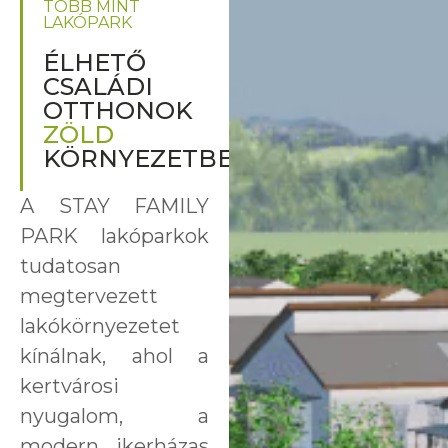
TÖBB MINT
LAKÓPARK
ÉLHETŐ
CSALÁDI
OTTHONOK
ZÖLD
KÖRNYEZETBEN
A STAY FAMILY
PARK lakóparkok
tudatosan
megtervezett
lakókörnyezetet
kínálnak, ahol a
kertvárosi
nyugalom, a
modern ikerházas