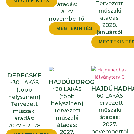
MEGTEKINTÉS
Tervezett
átadás:
műszaki
2027.
átadás:
novembertől
2028.
MEGTEKINTÉS
januártól
MEGTEKINTÉ
DERECSKE
HAJDÚDOROG
~30 LAKÁS
HAJDÚHADH
~20 LAKÁS
(több
60 LAKÁS
(több
helyszínen)
Tervezett
helyszínen)
Tervezett
műszaki
Tervezett
műszaki
átadás:
műszaki
átadás:
2027.
átadás:
2027 – 2028
novembertől
2027.