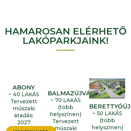
HAMAROSAN ELÉRHETŐ
LAKÓPARKJAINK!
ABONY
BALMAZÚJVÁROS
~ 40 LAKÁS
~ 70 LAKÁS
Tervezett
BERETTYÓÚJ
(több
műszaki
~ 50 LAKÁS
helyszínen)
átadás:
(több
Tervezett
2027
helyszínen)
műszaki