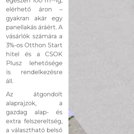
egészen 100 m
-ig,
elérhető áron –
gyakran akár egy
panellakás áráért. A
vásárlók számára a
3%-os Otthon Start
hitel és a CSOK
Plusz lehetősége
is rendelkezésre
áll.
Az átgondolt
alaprajzok, a
gazdag alap- és
extra felszereltség,
a választható belső