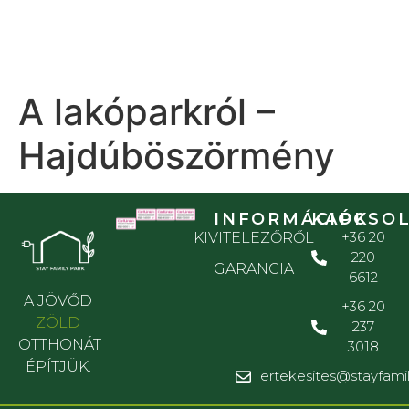
A lakóparkról –
Hajdúböszörmény
INFORMÁCIÓK
KAPCSO
+36 20
KIVITELEZŐRŐL
220
GARANCIA
6612
A JÖVŐD
+36 20
ZÖLD
237
OTTHONÁT
3018
ÉPÍTJÜK.
ertekesites@stayfami