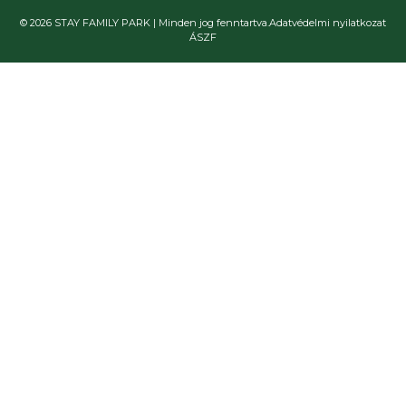
© 2026 STAY FAMILY PARK | Minden jog fenntartva.
Adatvédelmi nyilatkozat
ÁSZF