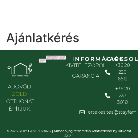
Ajánlatkérés
INFORMÁCIÓK
KAPCSO
+36 20
KIVITELEZŐRŐL
220
GARANCIA
6612
A JÖVŐD
+36 20
ZÖLD
237
OTTHONÁT
3018
ÉPÍTJÜK.
ertekesites@stayfami
© 2026 STAY FAMILY PARK | Minden jog fenntartva.
Adatvédelmi nyilatkozat
ÁSZF