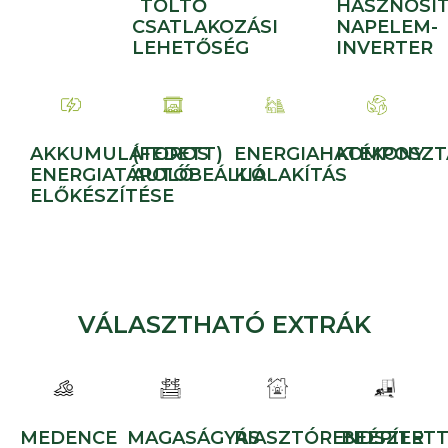
TÖLTŐ
HASZNOSÍ
CSATLAKOZÁSI
NAPELEM-
LEHETŐSÉG
INVERTER
AKKUMULÁTOROS
(FEDETT)
ENERGIAHATÉKONY
KOMPOSZT
ENERGIATÁROLÓ
AUTÓBEÁLLÓ
KIALAKÍTÁS
ELŐKÉSZÍTÉSE
VÁLASZTHATÓ EXTRÁK
MEDENCE
MAGASÁGYÁS
RIASZTÓRENDSZER
BEÉPÍTET