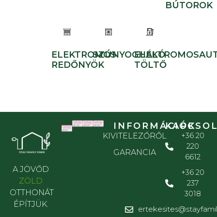
BÚTOROK
ELEKTROMOS
SZÚNYOGHÁLÓ
ELEKTROMOSAUT
REDŐNYÖK
TÖLTŐ
INFORMÁCIÓK
KAPCSO
+36 20
KIVITELEZŐRŐL
220
GARANCIA
6612
A JÖVŐD
+36 20
ZÖLD
237
OTTHONÁT
3018
ÉPÍTJÜK.
ertekesites@stayfami