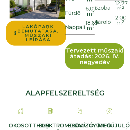
12,77
Szoba
2
6,07
m
Fürdő
2
m
2,00
Tároló
2
18,69
m
LAKÓPARK
Nappali
2
m
BEMUTATÁSA,
MŰSZAKI
LEÍRÁSA
Tervezett műszaki
átadás: 2026. IV.
negyedév
ALAPFELSZERELTSÉG
OKOSOTTHON
ELEKTROMOSAUTÓ-
ESŐVÍZGYŰJTŐ
MEGÚJULÓ