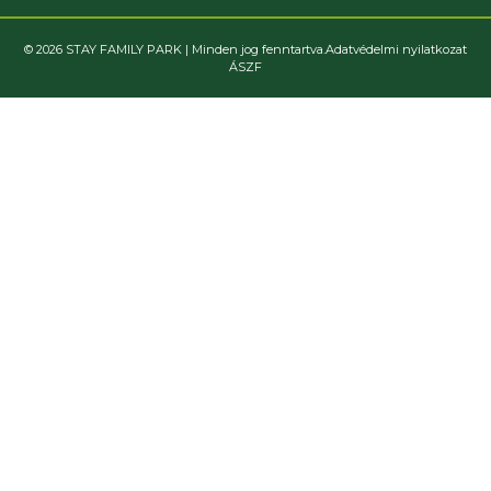
© 2026 STAY FAMILY PARK | Minden jog fenntartva.
Adatvédelmi nyilatkozat
ÁSZF